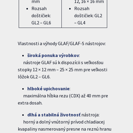
mm
12, 16 × 16 mm
Rozsah
Rozsah
doštičiek:
doštičiek: GL2
GL2 – GL6
– GL4
Vlastnosti a výhody GLAF/GLAF-S nástrojov:
široká
ponuka
výrobkov
:
nástroje GLAF sú k dispozícii s veľkosťou
stopky 12 × 12 mm – 25 × 25 mm pre veľkosti
lôžok GL2 – GL6.
hlboké
upichovanie
:
maximálna hĺbka rezu (CDX) až 40 mm pre
extra dosah.
dlhá
a stabilná životnosť
nástroja:
horný a dolný vnútorný prívod chladiacej
kvapaliny nasmerovaný presne na reznú hranu