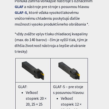
Ponuka zahŕňa vonkajšie nástroje s označením
GLAF
a nástroje pre stroje s posuvnou hlavou
GLAF-S
, ktoré vďaka vysokotlakovému
vnútornému chladeniu poskytujú ďalšie
možnosti vysoko produktívneho obrábania *.
*vždy zvážte vplyv tlaku chladiacej kvapaliny
(max. do 140 barov) - čím je vyšší tlak, tým je
dlhšia životnosť nástroja a lepšie utváranie
triesky)
GLAF:
GLAF-S – pre stoje
Veľkosť
s posuvnou hlavou:
stopiek: 20 ×
Veľkosť
20, 25 × 25
stopiek: 12 ×