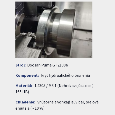
Stroj:
Doosan Puma GT2100N
Komponent:
kryt hydraulického tesnenia
Materiál:
1.4305 / M3.1 (Nehrdzavejúca oceľ,
165 HB)
Chladenie:
vnútorné a vonkajšie, 9 bar, olejová
emulzia (~ 10 %)