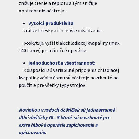
znižuje trenie a teplotu a tým znižuje
opotrebenie nástroja.
vysoká
produk
ti
vita
krátke triesky a ich lepšie odvádzanie.
poskytuje vyšší tlak chladiacej kvapaliny (max.
140 barov) pre náročné operácie.
jednoduchosť a všestrannosť:
k dispozícii sú variabilné pripojenia chladiacej
kvapaliny vďaka čomu sú nástroje navrhnuté na
použitie pre všetky typy strojov.
Novinkou v radoch doštičiek sú jednostranné
dlhé doštičky GL. S ktoré sú navrhnuté pre
extra hlboké operácie zapichovania a
upichovania: