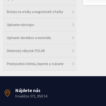
Brúsky na vrtáky a magnetické vŕtačky
Upínanie nástrojov
Upínanie obrobkov a materiálu
Dielenský nábytok POLAK
Priemyselná chémia, lepenie a zváranie
Nájdete nás
Hradište 371, 958 54