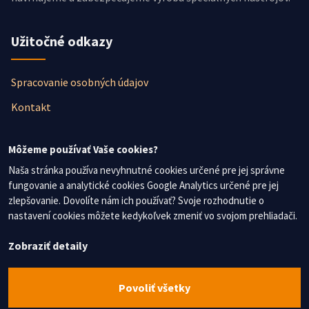
Užitočné odkazy
Spracovanie osobných údajov
Kontakt
Newsletter
Môžeme používať Vaše cookies?
Naša stránka používa nevyhnutné cookies určené pre jej správne
fungovanie a analytické cookies Google Analytics určené pre jej
Nezmeškajte žiadne novinky, prihláste sa na odber
zlepšovanie. Dovolíte nám ich používať? Svoje rozhodnutie o
newslettera.
nastavení cookies môžete kedykoľvek zmeniť vo svojom prehliadači.
Súhlasím so spracovaním osobných údajov
Zobraziť detaily
Chcem dostávať najnovšie informácie
Povoliť všetky