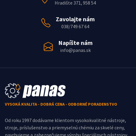
Hradište 371, 958 54
Zavolajte nám
038/749 67 64
Napíšte nám
info@panas.sk
VYSOKÁ KVALITA - DOBRÁ CENA - ODBORNÉ PORADENSTVO
Od roku 1997 dodávame klientom vysokokvalitné nástroje,
stroje, príslušenstvo a priemyselnú chémiu za skvelé ceny,
navrhujeme a zabezpečujeme výrobu špeciálnych nástrojov.