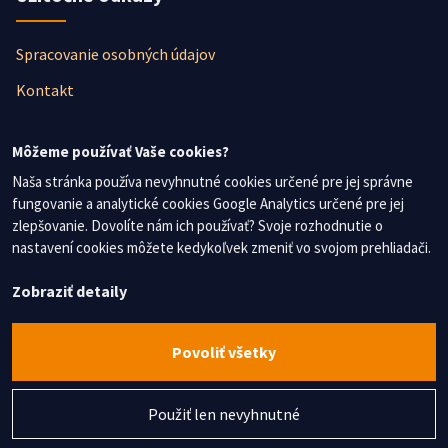
Spracovanie osobných údajov
Kontakt
Newsletter
Môžeme používať Vaše cookies?
Naša stránka používa nevyhnutné cookies určené pre jej správne
fungovanie a analytické cookies Google Analytics určené pre jej
Nezmeškajte žiadne novinky, prihláste sa na odber
zlepšovanie. Dovolíte nám ich používať? Svoje rozhodnutie o
newslettera.
nastavení cookies môžete kedykoľvek zmeniť vo svojom prehliadači.
Súhlasím so spracovaním osobných údajov
Zobraziť detaily
Chcem dostávať najnovšie informácie
Povoliť všetky
Použiť len nevyhnutné
vytvorené
bezsablony.sk