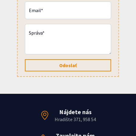
Email*
Správa*
Odoslať
Nájdete nás
Hradište 371, 958 54
Zavolajte nám