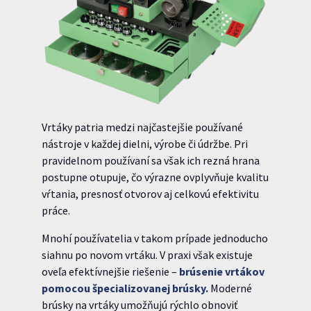
Vrtáky patria medzi najčastejšie používané
nástroje v každej dielni, výrobe či údržbe. Pri
pravidelnom používaní sa však ich rezná hrana
postupne otupuje, čo výrazne ovplyvňuje kvalitu
vŕtania, presnosť otvorov aj celkovú efektivitu
práce.
Mnohí používatelia v takom prípade jednoducho
siahnu po novom vrtáku. V praxi však existuje
oveľa efektívnejšie riešenie –
brúsenie vrtákov
pomocou špecializovanej brúsky.
Moderné
brúsky na vrtáky umožňujú rýchlo obnoviť