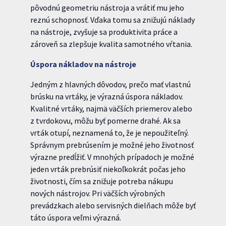
pôvodnú geometriu nástroja a vrátiť mu jeho
reznú schopnosť. Vďaka tomu sa znižujú náklady
na nástroje, zvyšuje sa produktivita práce a
zároveň sa zlepšuje kvalita samotného vŕtania.
Úspora nákladov na nástroje
Jedným z hlavných dôvodov, prečo mať vlastnú
brúsku na vrtáky, je výrazná úspora nákladov.
Kvalitné vrtáky, najmä väčších priemerov alebo
z tvrdokovu, môžu byť pomerne drahé. Ak sa
vrták otupí, neznamená to, že je nepoužiteľný.
Správnym prebrúsením je možné jeho životnosť
výrazne predĺžiť. V mnohých prípadoch je možné
jeden vrták prebrúsiť niekoľkokrát počas jeho
životnosti, čím sa znižuje potreba nákupu
nových nástrojov. Pri väčších výrobných
prevádzkach alebo servisných dielňach môže byť
táto úspora veľmi výrazná.