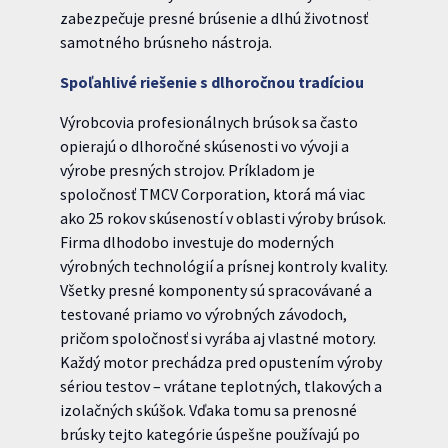
zabezpečuje presné brúsenie a dlhú životnosť
samotného brúsneho nástroja.
Spoľahlivé riešenie s dlhoročnou tradíciou
Výrobcovia profesionálnych brúsok sa často
opierajú o dlhoročné skúsenosti vo vývoji a
výrobe presných strojov. Príkladom je
spoločnosť TMCV Corporation, ktorá má viac
ako 25 rokov skúseností v oblasti výroby brúsok.
Firma dlhodobo investuje do moderných
výrobných technológií a prísnej kontroly kvality.
Všetky presné komponenty sú spracovávané a
testované priamo vo výrobných závodoch,
pričom spoločnosť si vyrába aj vlastné motory.
Každý motor prechádza pred opustením výroby
sériou testov – vrátane teplotných, tlakových a
izolačných skúšok. Vďaka tomu sa prenosné
brúsky tejto kategórie úspešne používajú po