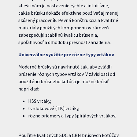
klieštinám je nastavenie rýchle a intuitívne,
takže brúsku dokáže efektívne používať aj menej
skúsený pracovník. Pevná konštrukcia a kvalitné
materiály použitých komponentov zároveň
zabezpečujú stabilnú kvalitu brúsenia,
spoľahlivosť a dlhodobú presnosť zariadenia.
Univerzálne využitie pre rôzne typy vrtákov
Moderné brúsky sú navrhnuté tak, aby zvládli
brúsenie rôznych typov vrtákov. V závislosti od
použitého brúsneho kotúča je možné brúsiť
napríklad:
HSS vrtáky,
tvrdokovové (TK) vrtáky,
rôzne priemery a typy špirálových vrtákov.
Použitie kvalitných SDC a CBN brúsnych kotúčov