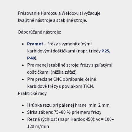
Frézovanie Hardoxu a Weldoxu si vyžaduje
kvalitné nástroje a stabilné stroje.
Odporúčané nástroje:
Pramet
– frézy s vymeniteľnými
karbidovými doštičkami (napr. triedy
P25,
P40
).
Pre menej stabilné stroje: frézy s guľatými
doštičkami (nižšia záťaž).
Pre precízne CNC obrábanie: čelné
karbidové frézy s povlakom TiCN.
Praktické rady:
Hrúbka rezu pri pálenej hrane: min. 2 mm
Šírka zábere: 75–80 % priemeru frézy
Rezná rýchlosť (napr. Hardox 450): vc = 100–
120 m/min