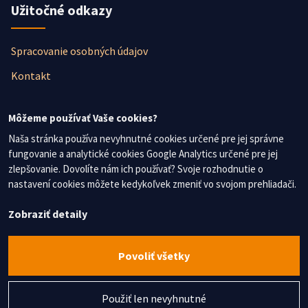
Užitočné odkazy
Spracovanie osobných údajov
Kontakt
Newsletter
Môžeme používať Vaše cookies?
Naša stránka používa nevyhnutné cookies určené pre jej správne
fungovanie a analytické cookies Google Analytics určené pre jej
Nezmeškajte žiadne novinky, prihláste sa na odber
zlepšovanie. Dovolíte nám ich používať? Svoje rozhodnutie o
newslettera.
nastavení cookies môžete kedykoľvek zmeniť vo svojom prehliadači.
Súhlasím so spracovaním osobných údajov
Zobraziť detaily
Chcem dostávať najnovšie informácie
Povoliť všetky
Použiť len nevyhnutné