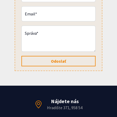
Email*
Správa*
Odoslať
Nájdete nás
Hradište 371, 958 54