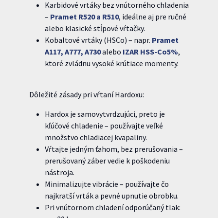
Karbidové vrtáky bez vnútorného chladenia
–
Pramet R520 a R510
, ideálne aj pre ručné
alebo klasické stĺpové vŕtačky.
Kobaltové vrtáky (HSCo) – napr.
Pramet
A117, A777, A730
alebo
IZAR HSS-Co5%
,
ktoré zvládnu vysoké krútiace momenty.
Dôležité zásady pri vŕtaní Hardoxu:
Hardox je samovytvrdzujúci, preto je
kľúčové chladenie – používajte veľké
množstvo chladiacej kvapaliny.
Vŕtajte jedným ťahom, bez prerušovania –
prerušovaný záber vedie k poškodeniu
nástroja.
Minimalizujte vibrácie – používajte čo
najkratší vrták a pevné upnutie obrobku.
Pri vnútornom chladení odporúčaný tlak: