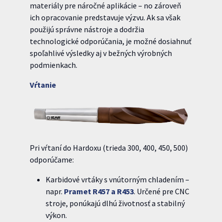
materiály pre náročné aplikácie – no zároveň
ich opracovanie predstavuje výzvu. Ak sa však
použijú správne nástroje a dodržia
technologické odporúčania, je možné dosiahnuť
spoľahlivé výsledky aj v bežných výrobných
podmienkach.
Vŕtanie
Pri vŕtaní do Hardoxu (trieda 300, 400, 450, 500)
odporúčame:
Karbidové vrtáky s vnútorným chladením –
napr.
Pramet R457 a R453
. Určené pre CNC
stroje, ponúkajú dlhú životnosť a stabilný
výkon.