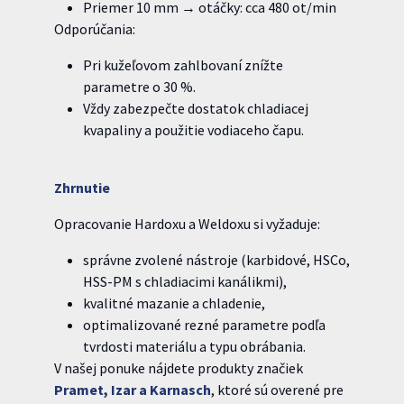
Priemer 10 mm → otáčky: cca 480 ot/min
Odporúčania:
Pri kužeľovom zahlbovaní znížte
parametre o 30 %.
Vždy zabezpečte dostatok chladiacej
kvapaliny a použitie vodiaceho čapu.
Zhrnutie
Opracovanie Hardoxu a Weldoxu si vyžaduje:
správne zvolené nástroje (karbidové, HSCo,
HSS-PM s chladiacimi kanálikmi),
kvalitné mazanie a chladenie,
optimalizované rezné parametre podľa
tvrdosti materiálu a typu obrábania.
V našej ponuke nájdete produkty značiek
Pramet, Izar a Karnasch
, ktoré sú overené pre