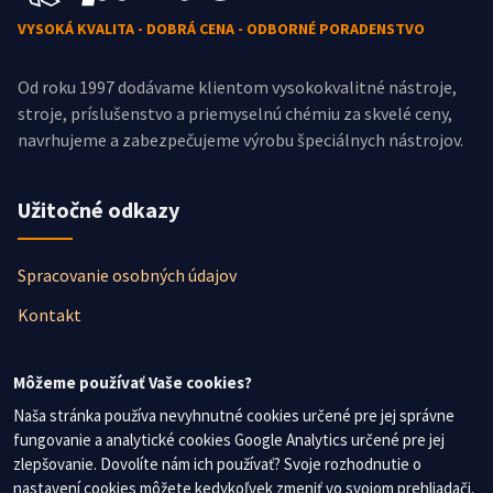
VYSOKÁ KVALITA - DOBRÁ CENA - ODBORNÉ PORADENSTVO
Od roku 1997 dodávame klientom vysokokvalitné nástroje,
stroje, príslušenstvo a priemyselnú chémiu za skvelé ceny,
navrhujeme a zabezpečujeme výrobu špeciálnych nástrojov.
Užitočné odkazy
Spracovanie osobných údajov
Kontakt
Newsletter
Môžeme používať Vaše cookies?
Naša stránka používa nevyhnutné cookies určené pre jej správne
fungovanie a analytické cookies Google Analytics určené pre jej
Nezmeškajte žiadne novinky, prihláste sa na odber
zlepšovanie. Dovolíte nám ich používať? Svoje rozhodnutie o
newslettera.
nastavení cookies môžete kedykoľvek zmeniť vo svojom prehliadači.