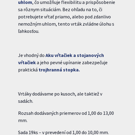
uhlom
, čo umožňuje flexibilitu a prispôsobenie
sa rôznym situáciám. Bez ohľadu na to, či
potrebujete vŕtať priamo, alebo pod zdanlivo
nemožným uhlom, tento vrták zvládne úlohu s
ľahkosťou.
Je vhodný do
Aku vŕtačiek a stojanových
vŕtačiek
a jeho pevné upínanie zabezpečuje
praktická
trojhranná stopka.
Vrtáky dodávame po kusoch, ale taktiež v
sadách.
Rozsah dodávaných priemerov od 1,00 do 13,00
mm.
Sada 19ks – v prevedení od 1,00 do 10,00 mm.