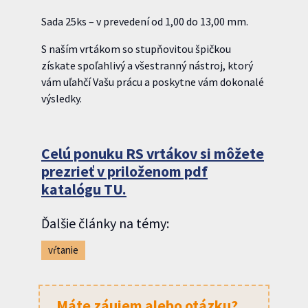
Sada 25ks – v prevedení od 1,00 do 13,00 mm.
S naším vrtákom so stupňovitou špičkou
získate spoľahlivý a všestranný nástroj, ktorý
vám uľahčí Vašu prácu a poskytne vám dokonalé
výsledky.
Celú ponuku RS vrtákov si môžete
prezrieť v priloženom pdf
katalógu
TU.
Ďalšie články na témy:
vŕtanie
Máte záujem alebo otázku?