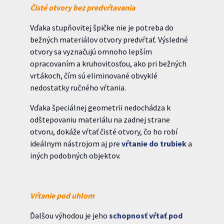
Čisté otvory bez predvŕtavania
Vďaka stupňovitej špičke nie je potreba do
bežných materiálov otvory predvŕtať. Výsledné
otvory sa vyznačujú omnoho lepším
opracovaním a kruhovitosťou, ako pri bežných
vrtákoch, čím sú eliminované obvyklé
nedostatky ručného vŕtania.
Vďaka špeciálnej geometrii nedochádza k
odštepovaniu materiálu na zadnej strane
otvoru, dokáže vŕtať čisté otvory, čo ho robí
ideálnym nástrojom aj pre
vŕtanie do trubiek
a
iných podobných objektov.
Vŕtanie pod uhlom
Ďalšou výhodou je jeho
schopnosť vŕtať pod