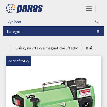
Kategórie
Brúsky na vrtáky a magnetické vŕtačky
Brúsky na vrtáky v cene už od 730,00 EUR bez DPH
Pozrieť fotky