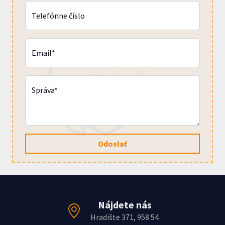
Telefónne číslo
Email*
Správa*
Odoslať
Nájdete nás
Hradište 371, 958 54