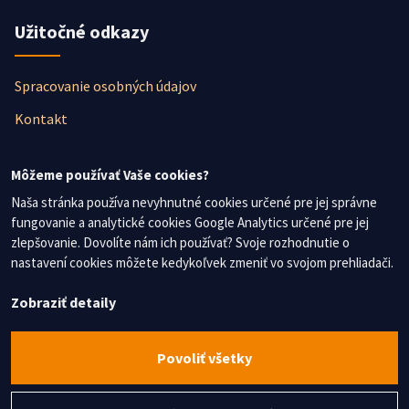
Užitočné odkazy
Spracovanie osobných údajov
Kontakt
Newsletter
Môžeme používať Vaše cookies?
Naša stránka používa nevyhnutné cookies určené pre jej správne
fungovanie a analytické cookies Google Analytics určené pre jej
Nezmeškajte žiadne novinky, prihláste sa na odber
zlepšovanie. Dovolíte nám ich používať? Svoje rozhodnutie o
newslettera.
nastavení cookies môžete kedykoľvek zmeniť vo svojom prehliadači.
Súhlasím so spracovaním osobných údajov
Zobraziť detaily
Chcem dostávať najnovšie informácie
Povoliť všetky