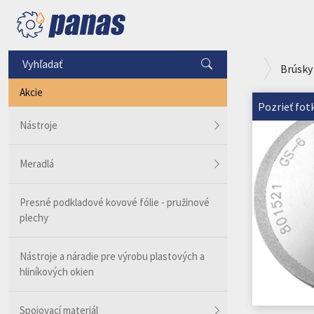
Brúsky
Akcie
Pozrieť fot
Nástroje
Meradlá
Presné podkladové kovové fólie - pružinové
plechy
Nástroje a náradie pre výrobu plastových a
hliníkových okien
Spojovací materiál