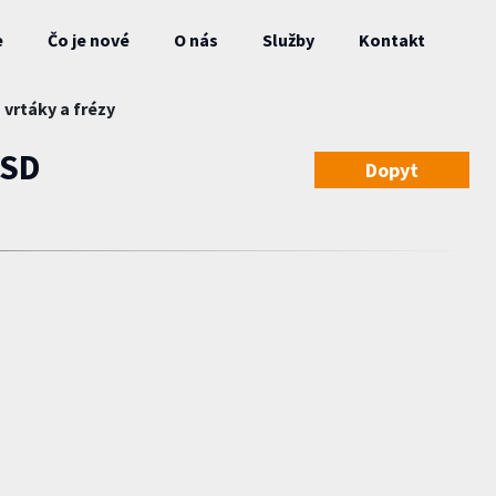
e
Čo je nové
O nás
Služby
Kontakt
 vrtáky a frézy
 SD
Dopyt