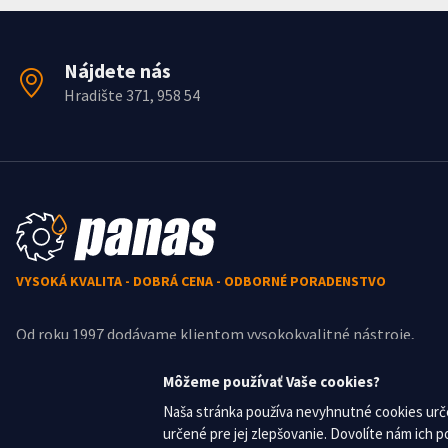
Nájdete nás
Hradište 371, 958 54
VYSOKÁ KVALITA - DOBRÁ CENA - ODBORNÉ PORADENSTVO
Od roku 1997 dodávame klientom vysokokvalitné nástroje,
stroje, príslušenstvo a priemyselnú chémiu za skvelé ceny,
navrhujeme a zabezpečujeme výrobu špeciálnych nástrojov.
Môžeme používať Vaše cookies?
Naša stránka používa nevyhnutné cookies urče
určené pre jej zlepšovanie. Dovolíte nám ich