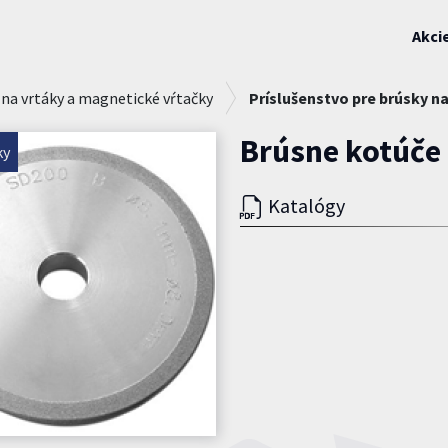
Akci
 na vrtáky a magnetické vŕtačky
Príslušenstvo pre brúsky na
Brúsne kotúče
ky
Katalógy