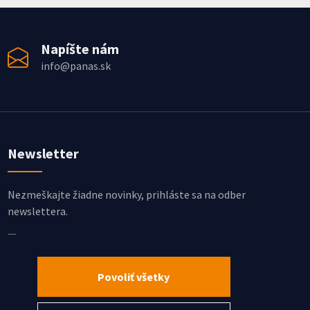
Napíšte nám
info@panas.sk
Newsletter
Nezmeškajte žiadne novinky, prihláste sa na odber
newslettera.
Súhlasím so spracovaním osobných údajov
Chcem dostávať najnovšie informácie
Povoliť všetky