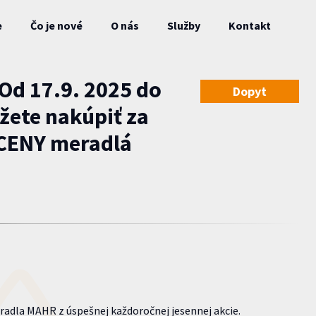
e
Čo je nové
O nás
Služby
Kontakt
Od 17.9. 2025 do
Dopyt
žete nakúpiť za
CENY meradlá
radla MAHR z úspešnej každoročnej jesennej akcie.