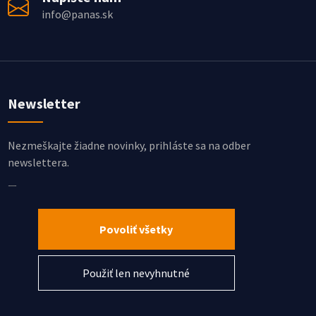
info@panas.sk
Newsletter
Nezmeškajte žiadne novinky, prihláste sa na odber
newslettera.
Súhlasím so spracovaním osobných údajov
Chcem dostávať najnovšie informácie
Povoliť všetky
Použiť len nevyhnutné