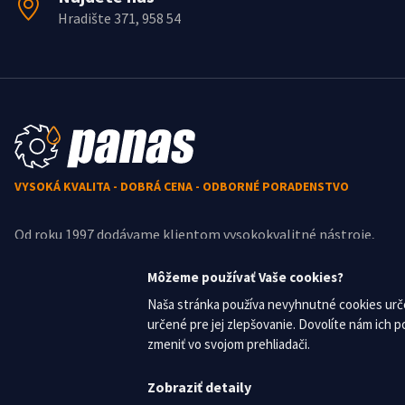
Hradište 371, 958 54
VYSOKÁ KVALITA - DOBRÁ CENA - ODBORNÉ PORADENSTVO
Od roku 1997 dodávame klientom vysokokvalitné nástroje,
stroje, príslušenstvo a priemyselnú chémiu za skvelé ceny,
navrhujeme a zabezpečujeme výrobu špeciálnych nástrojov.
Môžeme používať Vaše cookies?
Naša stránka používa nevyhnutné cookies urče
určené pre jej zlepšovanie. Dovolíte nám ich
zmeniť vo svojom prehliadači.
Zobraziť detaily