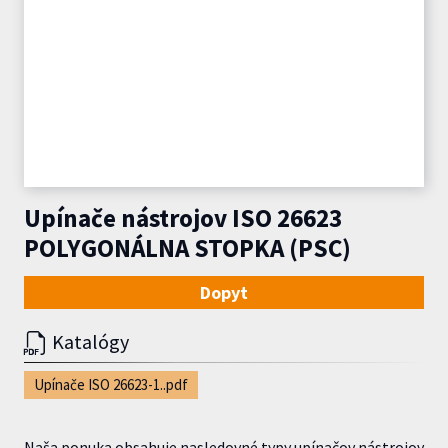
Upínače nástrojov ISO 26623
POLYGONÁLNA STOPKA (PSC)
Dopyt
Katalógy
Upínače ISO 26623-1..pdf
Naša ponuka obsahuje nasledovné typy upínačov nástrojov