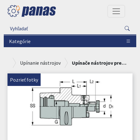
Kategórie
Upínanie nástrojov
Upínače nástrojov pre CNC a klasické obrábacie stroje
Pozrieť fotky