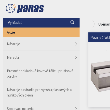
Upínan
Akcie
Pozrieť fot
Nástroje
Meradlá
Presné podkladové kovové fólie - pružinové
plechy
Nástroje a náradie pre výrobu plastových a
hliníkových okien
Spojovací materiál