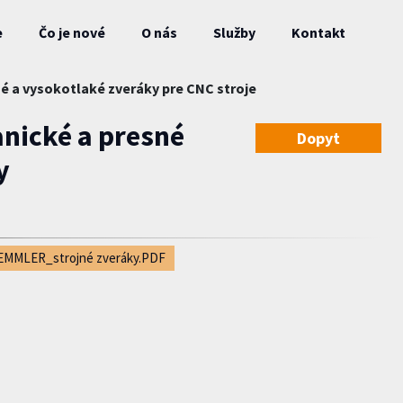
e
Čo je nové
O nás
Služby
Kontakt
é a vysokotlaké zveráky pre CNC stroje
nické a presné
Dopyt
y
EMMLER_strojné zveráky.PDF