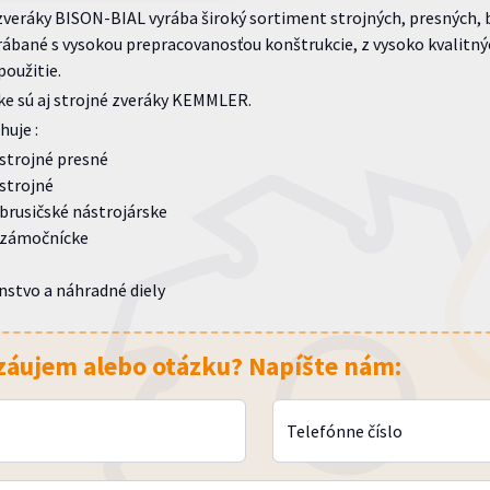
veráky BISON-BIAL vyrába široký sortiment strojných, presných, b
rábané s vysokou prepracovanosťou konštrukcie, z vysoko kvalitn
oužitie.
ke sú aj strojné zveráky KEMMLER.
uje :
 strojné presné
strojné
brusičské nástrojárske
 zámočnícke
nstvo a náhradné diely
záujem alebo otázku? Napíšte nám:
Telefónne číslo