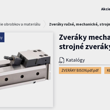
Akci
ie obrobkov a materiálu
Zveráky ručné, mechanické, strojn
Zveráky mecha
ky
strojné zverák
Katalógy
ZVERÁKY BISON.pdf.pdf
K