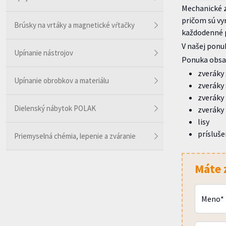
Mechanické z
pričom sú vy
Brúsky na vrtáky a magnetické vŕtačky
každodenné p
V našej ponu
Upínanie nástrojov
Ponuka obsah
zveráky
Upínanie obrobkov a materiálu
zveráky 
zveráky 
Dielenský nábytok POLAK
zveráky
lisy
prísluše
Priemyselná chémia, lepenie a zváranie
Máte 
Meno*