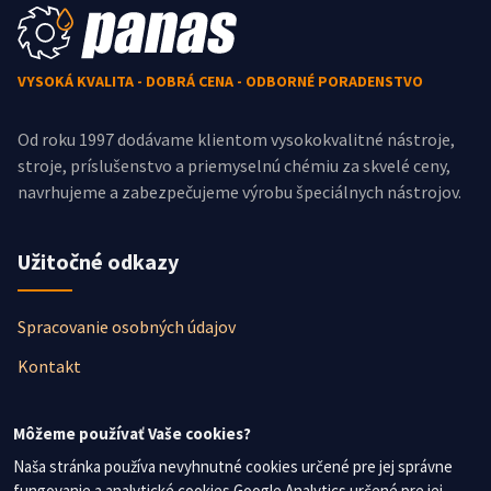
VYSOKÁ KVALITA - DOBRÁ CENA - ODBORNÉ PORADENSTVO
Od roku 1997 dodávame klientom vysokokvalitné nástroje,
stroje, príslušenstvo a priemyselnú chémiu za skvelé ceny,
navrhujeme a zabezpečujeme výrobu špeciálnych nástrojov.
Užitočné odkazy
Spracovanie osobných údajov
Kontakt
Newsletter
Môžeme používať Vaše cookies?
Naša stránka používa nevyhnutné cookies určené pre jej správne
fungovanie a analytické cookies Google Analytics určené pre jej