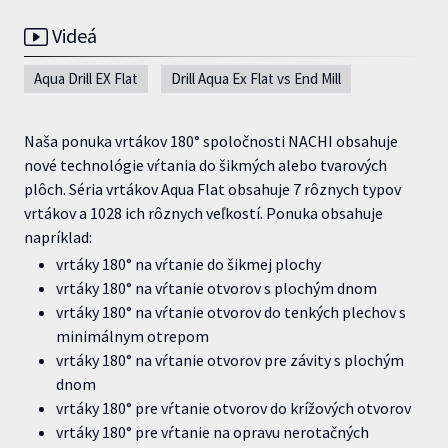
Videá
Aqua Drill EX Flat
Drill Aqua Ex Flat vs End Mill
Naša ponuka vrtákov 180° spoločnosti NACHI obsahuje
nové technológie vŕtania do šikmých alebo tvarových
plôch. Séria vrtákov Aqua Flat obsahuje 7 rôznych typov
vrtákov a 1028 ich rôznych veľkostí. Ponuka obsahuje
napríklad:
vrtáky 180° na vŕtanie do šikmej plochy
vrtáky 180° na vŕtanie otvorov s plochým dnom
vrtáky 180° na vŕtanie otvorov do tenkých plechov s
minimálnym otrepom
vrtáky 180° na vŕtanie otvorov pre závity s plochým
dnom
vrtáky 180° pre vŕtanie otvorov do krížových otvorov
vrtáky 180° pre vŕtanie na opravu nerotačných