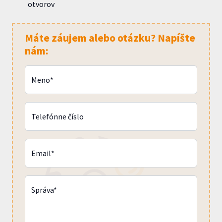
otvorov
Máte záujem alebo otázku? Napíšte
nám:
Meno*
Telefónne číslo
Email*
Správa*