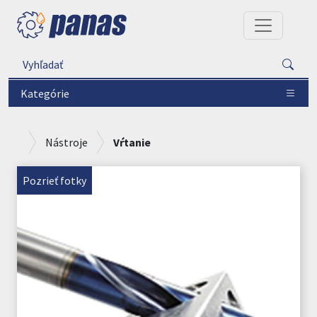
Kategórie
Nástroje
Vŕtanie
Pozrieť fotky