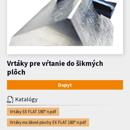
Vrtáky pre vŕtanie do šikmých
plôch
Dopyt
Katalógy
Vrtáky EX FLAT 180° n.pdf
Vrtáky ma šikmé plochy EX FLAT 180° n.pdf