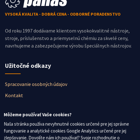
VYSOKÁ KVALITA - DOBRÁ CENA - ODBORNÉ PORADENSTVO
Od roku 1997 dodávame klientom vysokokvalitné nástroje,
stroje, príslušenstvo a priemyselnú chémiu za skvelé ceny,
navrhujeme a zabezpečujeme výrobu špeciálnych nástrojov.
Užitočné odkazy
Spracovanie osobných údajov
Kontakt
Newsletter
Môžeme používať Vaše cookies?
Naša stránka používa nevyhnutné cookies určené pre jej správne
fungovanie a analytické cookies Google Analytics určené pre jej
Nezmeškajte žiadne novinky, prihláste sa na odber
zlepšovanie. Dovolíte nám ich používať? Svoje rozhodnutie o
newslettera.