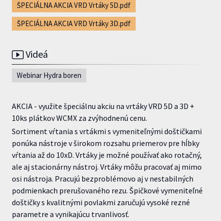
ŠPECIÁLNA AKCIA VRD Vrtáky 5D.pdf
ŠPECIÁLNA AKCIA VRD Vrtáky 3D.pdf
Videá
Webinar Hydra boren
AKCIA - využite špeciálnu akciu na vrtáky VRD 5D a 3D +
10ks plátkov WCMX za zvýhodnenú cenu.
Sortiment vŕtania s vrtákmi s vymeniteľnými doštičkami
ponúka nástroje v širokom rozsahu priemerov pre hĺbky
vŕtania až do 10xD.
Vrtáky je možné používať ako rotačný,
ale aj stacionárny nástroj.
Vrtáky môžu pracovať aj mimo
osi nástroja. Pracujú bezproblémovo aj v nestabilných
podmienkach prerušovaného rezu. Špičkové vymeniteľné
doštičky s kvalitnými povlakmi zaručujú vysoké rezné
parametre a vynikajúcu trvanlivosť.