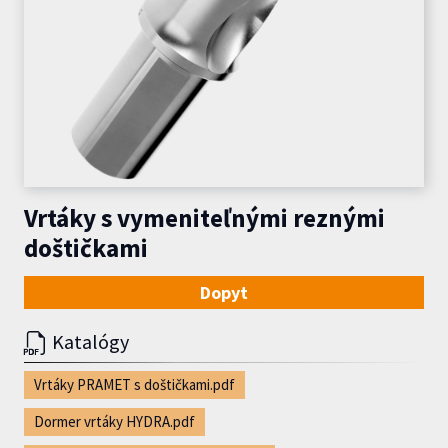
Vrtáky s vymeniteľnými reznými
doštičkami
Dopyt
Katalógy
Vrtáky PRAMET s doštičkami.pdf
Dormer vrtáky HYDRA.pdf