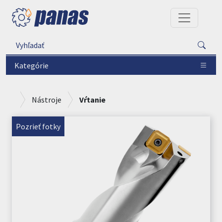
Kategórie
Nástroje
Vŕtanie
Pozrieť fotky