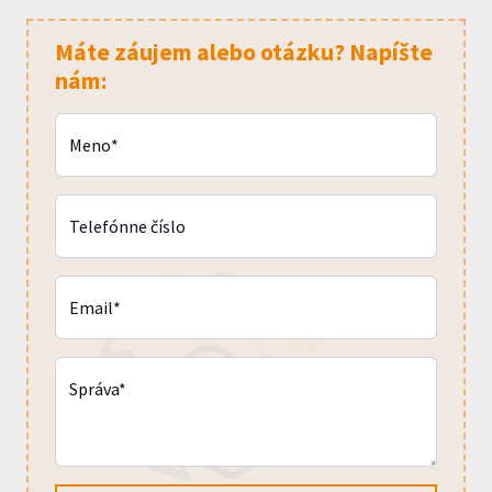
Máte záujem alebo otázku? Napíšte
nám:
Meno*
Telefónne číslo
Email*
Správa*